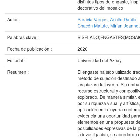
distintos tipos de engaste, insp
decorativo del mosaico
Autor :
Saravia Vargas, Ariolfo Danilo
Chacón Matute, Mirian Jeanne
Palabras clave :
BISELADO;ENGASTES;MOSAI
Fecha de publicación :
2026
Editorial :
Universidad del Azuay
Resumen :
El engaste ha sido utilizado tr
método de sujeción destinado a 
las piezas de joyería. Sin emb
recurso estructural y compositi
explorado. De manera similar, 
por su riqueza visual y artístic
aplicación en la joyería contem
evidencia una oportunidad par
elementos en una propuesta de
posibilidades expresivas de la j
la investigación, se abordaron