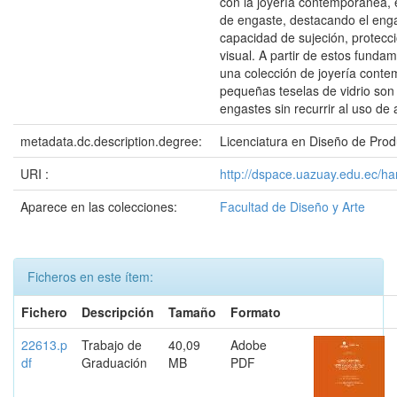
con la joyería contemporánea, e
de engaste, destacando el enga
capacidad de sujeción, protecci
visual. A partir de estos funda
una colección de joyería cont
pequeñas teselas de vidrio son
engastes sin recurrir al uso de
metadata.dc.description.degree:
Licenciatura en Diseño de Prod
URI :
http://dspace.uazuay.edu.ec/h
Aparece en las colecciones:
Facultad de Diseño y Arte
Ficheros en este ítem:
Fichero
Descripción
Tamaño
Formato
22613.p
Trabajo de
40,09
Adobe
df
Graduación
MB
PDF