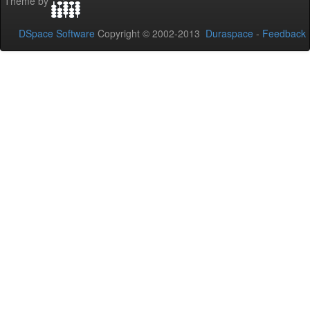
Theme by
DSpace Software
Copyright © 2002-2013
Duraspace
-
Feedback