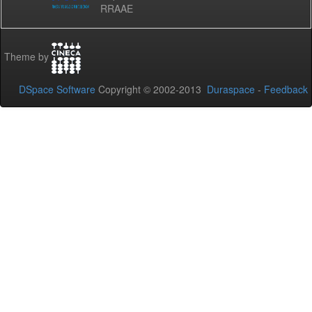
RRAAE
Theme by
DSpace Software
Copyright © 2002-2013
Duraspace
-
Feedback