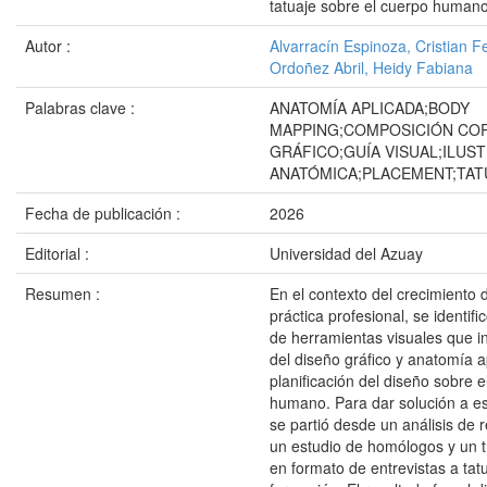
tatuaje sobre el cuerpo human
Autor :
Alvarracín Espinoza, Cristian 
Ordoñez Abril, Heidy Fabiana
Palabras clave :
ANATOMÍA APLICADA;BODY
MAPPING;COMPOSICIÓN CO
GRÁFICO;GUÍA VISUAL;ILUS
ANATÓMICA;PLACEMENT;TAT
Fecha de publicación :
2026
Editorial :
Universidad del Azuay
Resumen :
En el contexto del crecimiento 
práctica profesional, se identif
de herramientas visuales que in
del diseño gráfico y anatomía a
planificación del diseño sobre e
humano. Para dar solución a es
se partió desde un análisis de r
un estudio de homólogos y un 
en formato de entrevistas a ta