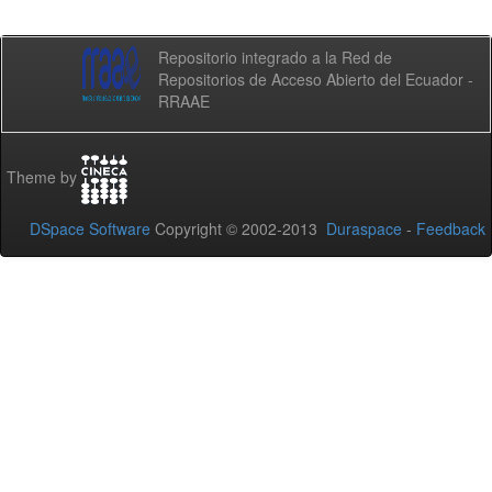
Repositorio integrado a la Red de
Repositorios de Acceso Abierto del Ecuador -
RRAAE
Theme by
DSpace Software
Copyright © 2002-2013
Duraspace
-
Feedback