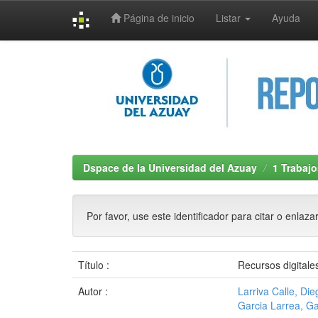
Página de inicio
Listar
Ayuda
Skip
navigation
Dspace de la Universidad del Azuay
1 Trabajo
Por favor, use este identificador para citar o enlaza
Título :
Recursos digitales
Autor :
Larriva Calle, Die
Garcia Larrea, G