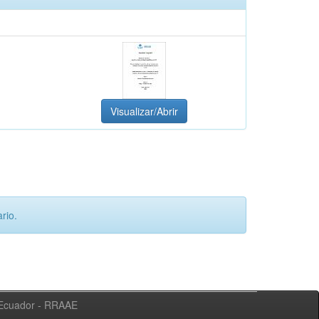
Visualizar/Abrir
rio.
l Ecuador - RRAAE