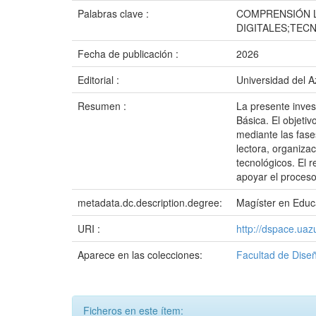
Palabras clave :
COMPRENSIÓN L
DIGITALES;TEC
Fecha de publicación :
2026
Editorial :
Universidad del 
Resumen :
La presente inves
Básica. El objetiv
mediante las fase
lectora, organizac
tecnológicos. El 
apoyar el proceso 
metadata.dc.description.degree:
Magíster en Educ
URI :
http://dspace.ua
Aparece en las colecciones:
Facultad de Diseñ
Ficheros en este ítem: