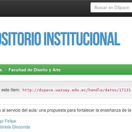
s
Facultad de Diseño y Arte
r este ítem:
http://dspace.uazuay.edu.ec/handle/datos/17131
 al servicio del aula: una propuesta para fortalecer la enseñanza de la 
go Felipe
abriela Gioconda