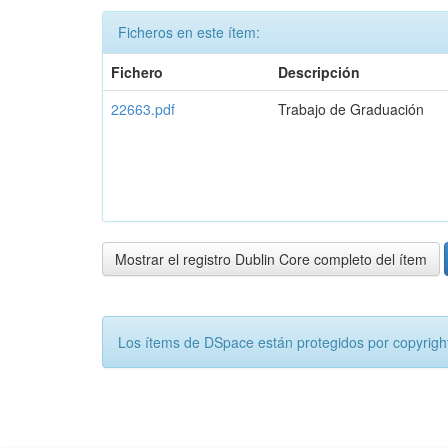
Ficheros en este ítem:
Fichero
Descripción
22663.pdf
Trabajo de Graduación
Mostrar el registro Dublin Core completo del ítem
Los ítems de DSpace están protegidos por copyright