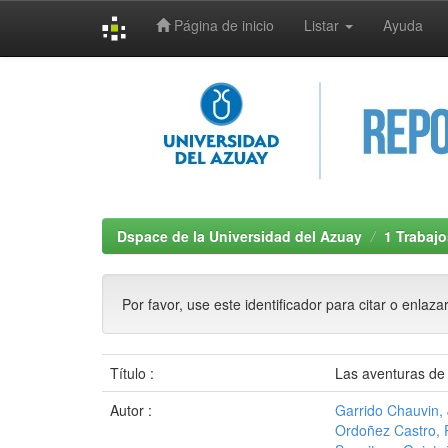
Página de inicio
Listar
Ayuda
Skip
navigation
Dspace de la Universidad del Azuay
1 Trabajo
Por favor, use este identificador para citar o enlaza
Título :
Las aventuras de D
Autor :
Garrido Chauvin,
Ordoñez Castro, 