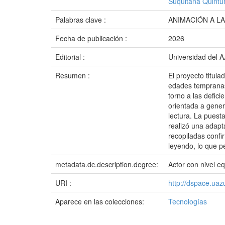
Suquitana Quintuñ
Palabras clave :
ANIMACIÓN A L
Fecha de publicación :
2026
Editorial :
Universidad del 
Resumen :
El proyecto titula
edades tempranas 
torno a las defici
orientada a genera
lectura. La puest
realizó una adapt
recopiladas confi
leyendo, lo que pe
metadata.dc.description.degree:
Actor con nivel e
URI :
http://dspace.ua
Aparece en las colecciones:
Tecnologías