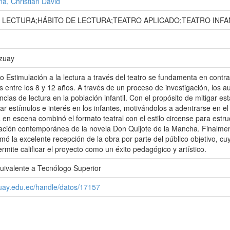
a, Christian David
A LECTURA;HÁBITO DE LECTURA;TEATRO APLICADO;TEATRO INF
Azuay
do Estimulación a la lectura a través del teatro se fundamenta en contra
entre los 8 y 12 años. A través de un proceso de investigación, los aut
encias de lectura en la población infantil. Con el propósito de mitigar 
r estímulos e interés en los infantes, motivándolos a adentrarse en el 
a en escena combinó el formato teatral con el estilo circense para estru
ación contemporánea de la novela Don Quijote de la Mancha. Finalmente,
rmó la excelente recepción de la obra por parte del público objetivo, 
rmite calificar el proyecto como un éxito pedagógico y artístico.
quivalente a Tecnólogo Superior
zuay.edu.ec/handle/datos/17157