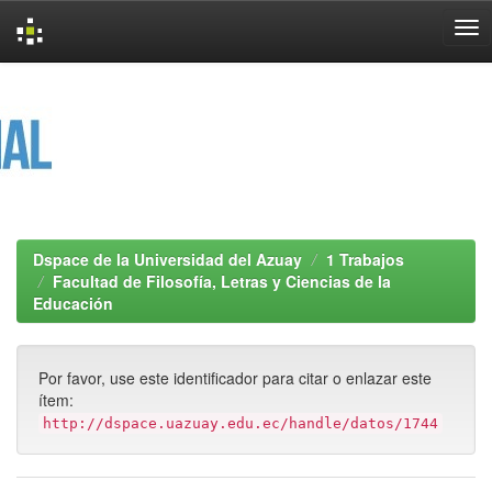
Skip
navigation
Dspace de la Universidad del Azuay
1 Trabajos
Facultad de Filosofía, Letras y Ciencias de la
Educación
Por favor, use este identificador para citar o enlazar este
ítem:
http://dspace.uazuay.edu.ec/handle/datos/1744