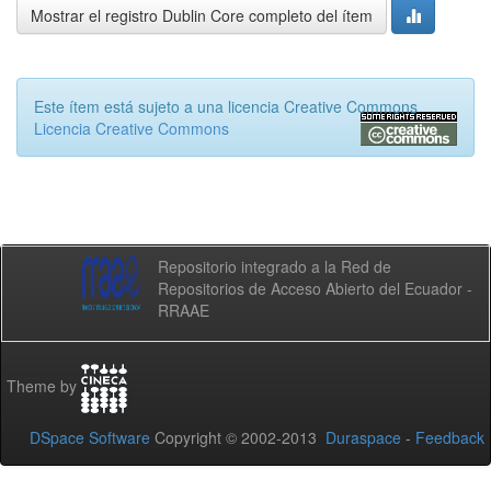
Mostrar el registro Dublin Core completo del ítem
Este ítem está sujeto a una licencia Creative Commons
Licencia Creative Commons
Repositorio integrado a la Red de
Repositorios de Acceso Abierto del Ecuador -
RRAAE
Theme by
DSpace Software
Copyright © 2002-2013
Duraspace
-
Feedback