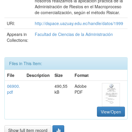
nosotros realizamos la aplicación práctica de la
Administración de Riestos en el Macroproceso
de comercialización, según el método Risicar.
URI:
http://dspace.uazuay.edu.ec/handle/datos/1999
Appears in
Facultad de Ciencias de la Administración
Collections:
Files in This Item:
File
Description
Size
Format
06900.
490,55
Adobe
pdf
kB
PDF
View/Open
Show full item record