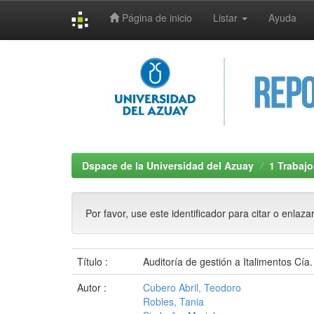
Página de inicio
Listar
Ayuda
Skip
navigation
Dspace de la Universidad del Azuay
1 Trabajo
Por favor, use este identificador para citar o enlaza
Título :
Auditoría de gestión a Italimentos Cía.
Autor :
Cubero Abril, Teodoro
Robles, Tania