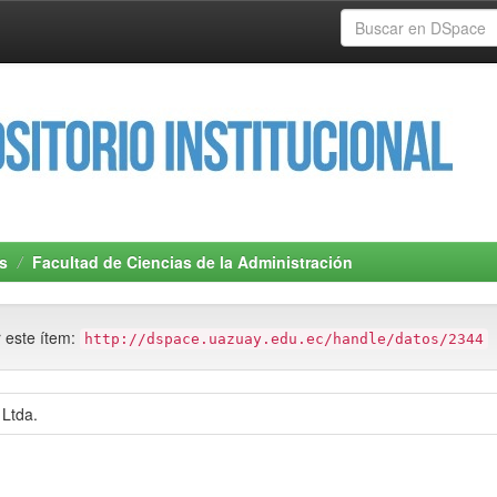
s
Facultad de Ciencias de la Administración
r este ítem:
http://dspace.uazuay.edu.ec/handle/datos/2344
 Ltda.