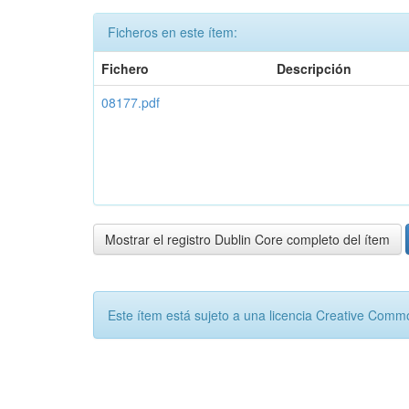
Ficheros en este ítem:
Fichero
Descripción
08177.pdf
Mostrar el registro Dublin Core completo del ítem
Este ítem está sujeto a una licencia Creative Com