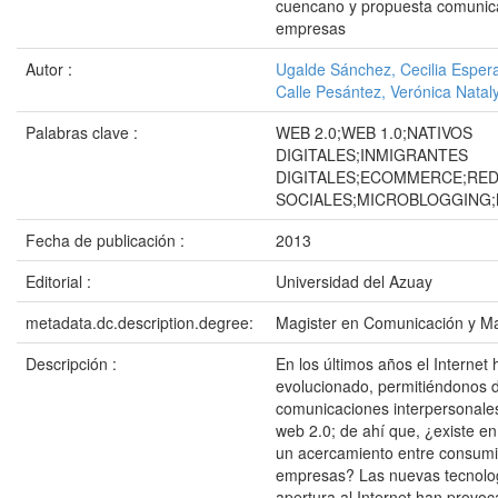
cuencano y propuesta comunica
empresas
Autor :
Ugalde Sánchez, Cecilia Esper
Calle Pesántez, Verónica Natal
Palabras clave :
WEB 2.0;WEB 1.0;NATIVOS
DIGITALES;INMIGRANTES
DIGITALES;ECOMMERCE;RE
SOCIALES;MICROBLOGGING;
Fecha de publicación :
2013
Editorial :
Universidad del Azuay
metadata.dc.description.degree:
Magister en Comunicación y Ma
Descripción :
En los últimos años el Internet 
evolucionado, permitiéndonos d
comunicaciones interpersonales
web 2.0; de ahí que, ¿existe e
un acercamiento entre consumi
empresas? Las nuevas tecnolog
apertura al Internet han provo