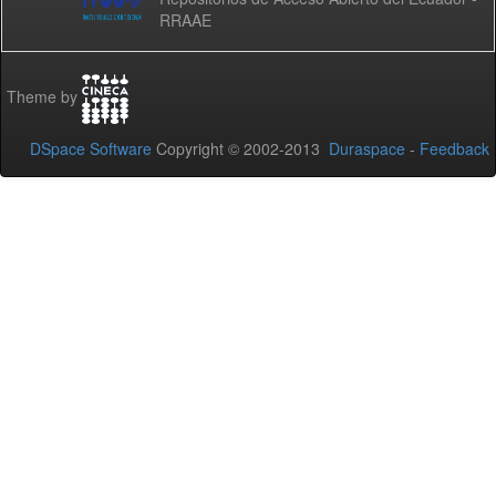
RRAAE
Theme by
DSpace Software
Copyright © 2002-2013
Duraspace
-
Feedback