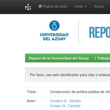
Página de inicio
Listar
Ayuda
Skip
navigation
Dspace de la Universidad del Azuay
1 Trabajo
Por favor, use este identificador para citar o enlaza
Título :
Construcción de política pública de n
Autor :
Cordero G., Sandra
Crespo G., Caridad