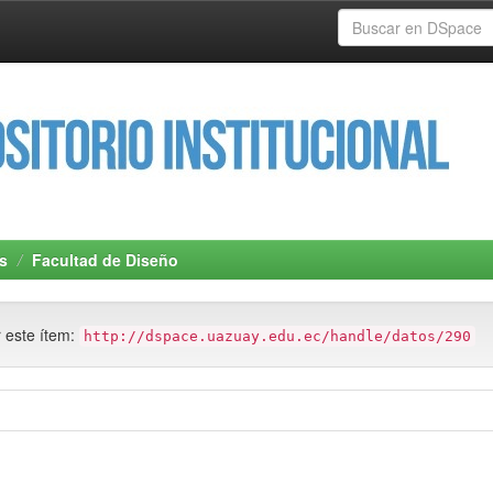
s
Facultad de Diseño
r este ítem:
http://dspace.uazuay.edu.ec/handle/datos/290