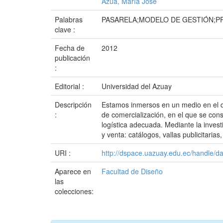
Azúa, María José
Palabras
PASARELA;MODELO DE GESTIÓN;P
clave :
Fecha de
2012
publicación
:
Editorial :
Universidad del Azuay
Descripción
Estamos inmersos en un medio en el qu
:
de comercialización, en el que se con
logística adecuada. Mediante la inves
y venta: catálogos, vallas publicitaria
URI :
http://dspace.uazuay.edu.ec/handle/d
Aparece en
Facultad de Diseño
las
colecciones: