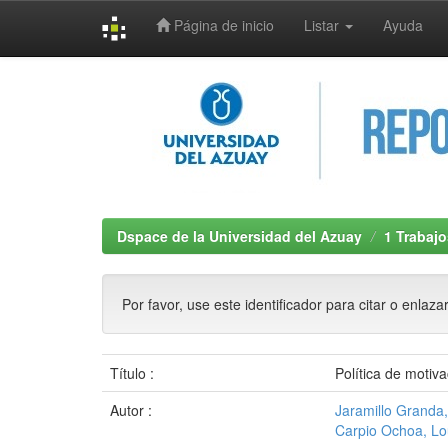
Página de inicio
Listar
Ayuda
Skip
navigation
Dspace de la Universidad del Azuay
1 Trabajo
Por favor, use este identificador para citar o enlaza
Título :
Política de motiv
Autor :
Jaramillo Granda
Carpio Ochoa, Lou