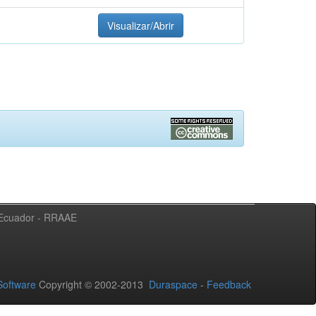
Visualizar/Abrir
l Ecuador - RRAAE
oftware
Copyright © 2002-2013
Duraspace
-
Feedback