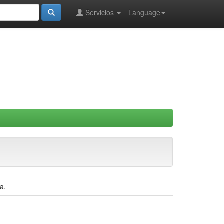
Servicios
Language
a.