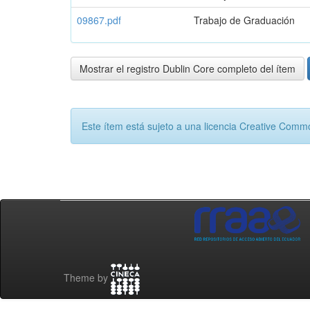
09867.pdf
Trabajo de Graduación
Mostrar el registro Dublin Core completo del ítem
Este ítem está sujeto a una licencia Creative Com
Theme by