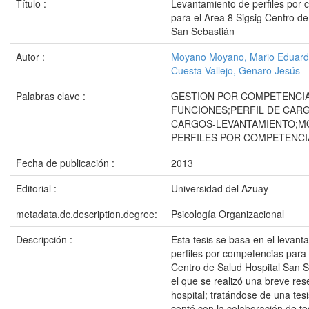
Título :
Levantamiento de perfiles por
para el Area 8 Sigsig Centro de
San Sebastián
Autor :
Moyano Moyano, Mario Eduar
Cuesta Vallejo, Genaro Jesús
Palabras clave :
GESTION POR COMPETENCI
FUNCIONES;PERFIL DE CARG
CARGOS-LEVANTAMIENTO;
PERFILES POR COMPETENCI
Fecha de publicación :
2013
Editorial :
Universidad del Azuay
metadata.dc.description.degree:
Psicología Organizacional
Descripción :
Esta tesis se basa en el levant
perfiles por competencias para 
Centro de Salud Hospital San S
el que se realizó una breve rese
hospital; tratándose de una tesi
contó con la colaboración de to