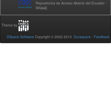
Repositorios de Acceso Abierto del Ecuador -
RRAAE
Theme by
DSpace Software
Copyright © 2002-2013
Duraspace
-
Feedback