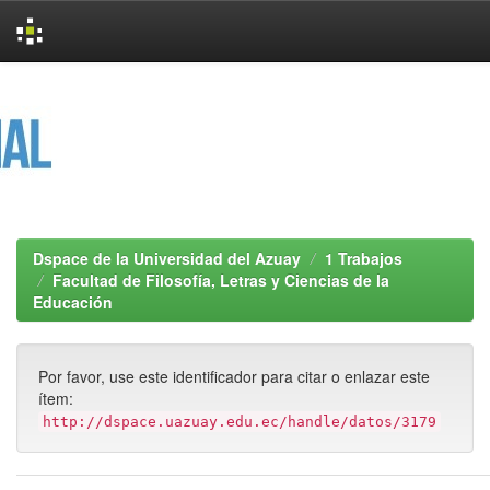
Skip
navigation
Dspace de la Universidad del Azuay
1 Trabajos
Facultad de Filosofía, Letras y Ciencias de la
Educación
Por favor, use este identificador para citar o enlazar este
ítem:
http://dspace.uazuay.edu.ec/handle/datos/3179