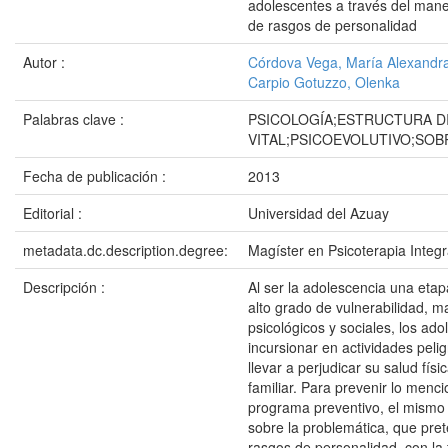
adolescentes a través del manejo
de rasgos de personalidad
Autor :
Córdova Vega, María Alexandr
Carpio Gotuzzo, Olenka
Palabras clave :
PSICOLOGÍA;ESTRUCTURA D
VITAL;PSICOEVOLUTIVO;SO
Fecha de publicación :
2013
Editorial :
Universidad del Azuay
metadata.dc.description.degree:
Magíster en Psicoterapia Integr
Descripción :
Al ser la adolescencia una etapa
alto grado de vulnerabilidad, m
psicológicos y sociales, los ado
incursionar en actividades peli
llevar a perjudicar su salud físi
familiar. Para prevenir lo menc
programa preventivo, el mismo 
sobre la problemática, que preten
rasgos de personalidad, con la 