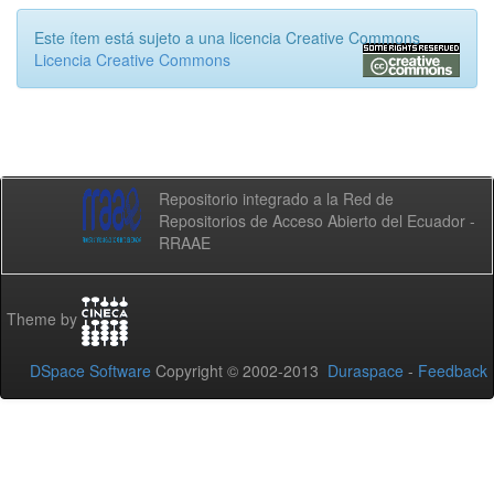
Este ítem está sujeto a una licencia Creative Commons
Licencia Creative Commons
Repositorio integrado a la Red de
Repositorios de Acceso Abierto del Ecuador -
RRAAE
Theme by
DSpace Software
Copyright © 2002-2013
Duraspace
-
Feedback