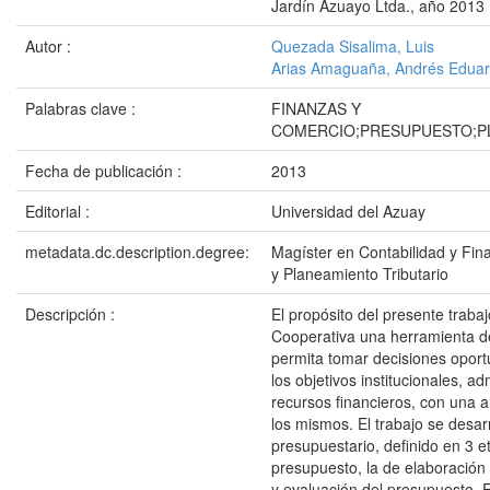
Jardín Azuayo Ltda., año 2013
Autor :
Quezada Sisalima, Luis
Arias Amaguaña, Andrés Edua
Palabras clave :
FINANZAS Y
COMERCIO;PRESUPUESTO;P
Fecha de publicación :
2013
Editorial :
Universidad del Azuay
metadata.dc.description.degree:
Magíster en Contabilidad y Fi
y Planeamiento Tributario
Descripción :
El propósito del presente trabaj
Cooperativa una herramienta de 
permita tomar decisiones oportu
los objetivos institucionales, a
recursos financieros, con una alt
los mismos. El trabajo se desar
presupuestario, definido en 3 e
presupuesto, la de elaboración 
y evaluación del presupuesto. E