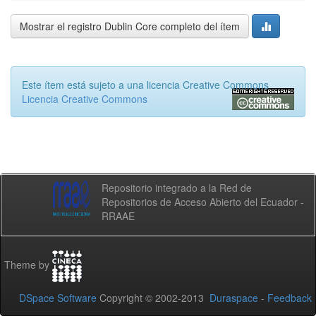
Mostrar el registro Dublin Core completo del ítem
Este ítem está sujeto a una licencia Creative Commons
Licencia Creative Commons
Repositorio integrado a la Red de
Repositorios de Acceso Abierto del Ecuador -
RRAAE
Theme by
DSpace Software
Copyright © 2002-2013
Duraspace
-
Feedback