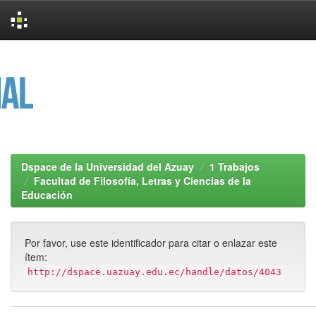
Skip
navigation
Dspace de la Universidad del Azuay
1 Trabajos
Facultad de Filosofía, Letras y Ciencias de la
Educación
Por favor, use este identificador para citar o enlazar este
ítem:
http://dspace.uazuay.edu.ec/handle/datos/4043