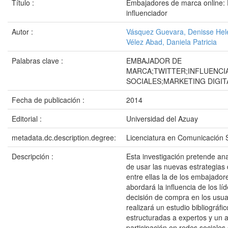
Título :
Embajadores de marca online: El
influenciador
Autor :
Vásquez Guevara, Denisse Hel
Vélez Abad, Daniela Patricia
Palabras clave :
EMBAJADOR DE
MARCA;TWITTER;INFLUENCI
SOCIALES;MARKETING DIGIT
Fecha de publicación :
2014
Editorial :
Universidad del Azuay
metadata.dc.description.degree:
Licenciatura en Comunicación S
Descripción :
Esta investigación pretende ana
de usar las nuevas estrategias 
entre ellas la de los embajado
abordará la influencia de los lí
decisión de compra en los usuar
realizará un estudio bibliográfic
estructuradas a expertos y un an
participación en redes sociales 