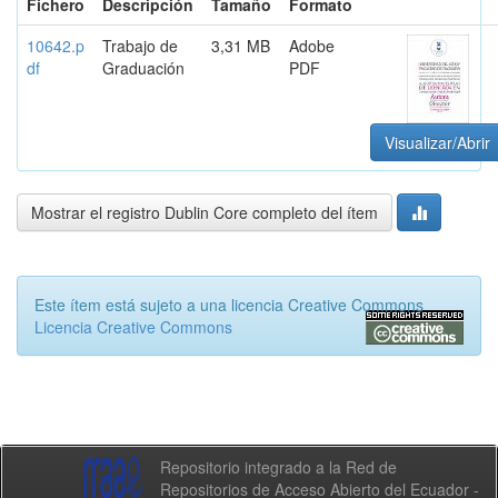
Fichero
Descripción
Tamaño
Formato
10642.p
Trabajo de
3,31 MB
Adobe
df
Graduación
PDF
Visualizar/Abrir
Mostrar el registro Dublin Core completo del ítem
Este ítem está sujeto a una licencia Creative Commons
Licencia Creative Commons
Repositorio integrado a la Red de
Repositorios de Acceso Abierto del Ecuador -