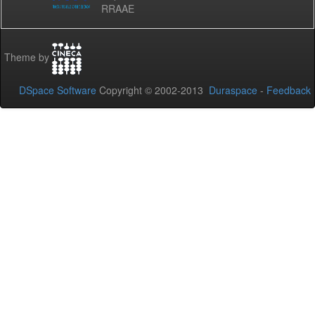
RRAAE
Theme by
DSpace Software
Copyright © 2002-2013
Duraspace
-
Feedback