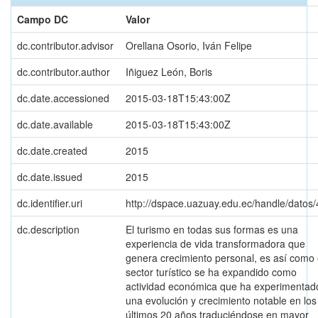
Campo DC
Valor
dc.contributor.advisor
Orellana Osorio, Iván Felipe
dc.contributor.author
Iñiguez León, Boris
dc.date.accessioned
2015-03-18T15:43:00Z
dc.date.available
2015-03-18T15:43:00Z
dc.date.created
2015
dc.date.issued
2015
dc.identifier.uri
http://dspace.uazuay.edu.ec/handle/datos
dc.description
El turismo en todas sus formas es una
experiencia de vida transformadora que
genera crecimiento personal, es así como 
sector turístico se ha expandido como
actividad económica que ha experimentad
una evolución y crecimiento notable en los
últimos 20 años traduciéndose en mayor