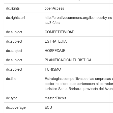
dc.rights
openAccess
dc.rights.uri
http://creativecommons.org/licenses/by-nc
sa/3.0/ec/
dc.subject
COMPETITIVIDAD
dc.subject
ESTRATEGIA
dc.subject
HOSPEDAJE
dc.subject
PLANIFICACIÓN TURÍSTICA
dc.subject
TURISMO
dc.title
Estrategias competitivas de las empresas 
sector hotelero que pertenecen al corredo
turístico Santa Bárbara, provincia del Azua
dc.type
masterThesis
dc.coverage
ECU