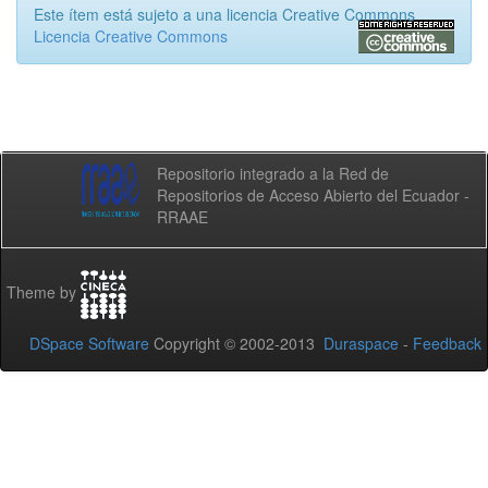
Este ítem está sujeto a una licencia Creative Commons
Licencia Creative Commons
Repositorio integrado a la Red de
Repositorios de Acceso Abierto del Ecuador -
RRAAE
Theme by
DSpace Software
Copyright © 2002-2013
Duraspace
-
Feedback