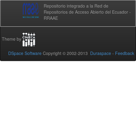
Repositorio integrado a la Red de
Repositorios de Acceso Abierto del Ecuador -
RRAAE
Theme by
DSpace Software
Copyright © 2002-2013
Duraspace
-
Feedback