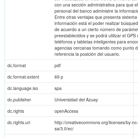
con una sección administrativa para que el
personal del banco administre la informaci
Entre otras ventajas que presenta sistema
información está el poder realizar búsque
de acuerdo a un cierto número de paráme
preestablecidos y se podrá utilizar el GPS
teléfonos y tabletas inteligentes para enco
agencias cercanas tomando como punto d
referencia la posición del usuario.
dc.format
pdf
dc.format.extent
69 p
dc.language.iso
spa
dc.publisher
Universidad del Azuay
dc.rights
openAccess
dc.rights.uri
http://creativecommons.org/licenses/by-nc
sa/3.0/ec/