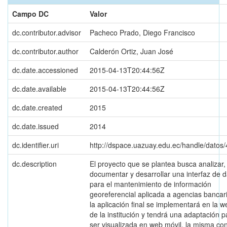
Campo DC
Valor
dc.contributor.advisor
Pacheco Prado, Diego Francisco
dc.contributor.author
Calderón Ortiz, Juan José
dc.date.accessioned
2015-04-13T20:44:56Z
dc.date.available
2015-04-13T20:44:56Z
dc.date.created
2015
dc.date.issued
2014
dc.identifier.uri
http://dspace.uazuay.edu.ec/handle/datos
dc.description
El proyecto que se plantea busca analizar,
documentar y desarrollar una interfaz de 
para el mantenimiento de información
georeferencial aplicada a agencias bancar
la aplicación final se implementará en la w
de la institución y tendrá una adaptación p
ser visualizada en web móvil, la misma co