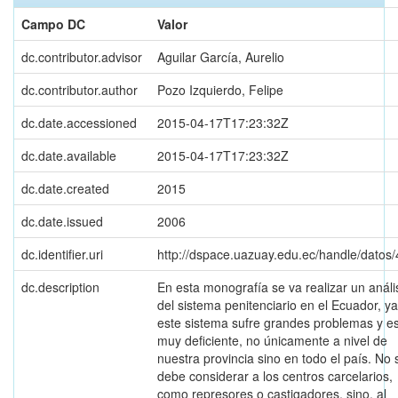
Campo DC
Valor
dc.contributor.advisor
Aguilar García, Aurelio
dc.contributor.author
Pozo Izquierdo, Felipe
dc.date.accessioned
2015-04-17T17:23:32Z
dc.date.available
2015-04-17T17:23:32Z
dc.date.created
2015
dc.date.issued
2006
dc.identifier.uri
http://dspace.uazuay.edu.ec/handle/datos
dc.description
En esta monografía se va realizar un análi
del sistema penitenciario en el Ecuador, y
este sistema sufre grandes problemas y e
muy deficiente, no únicamente a nivel de
nuestra provincia sino en todo el país. No 
debe considerar a los centros carcelarios,
como represores o castigadores, sino, al