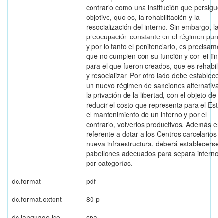
contrario como una institución que persig
objetivo, que es, la rehabilitación y la
resocialización del interno. Sin embargo, l
preocupación constante en el régimen puni
y por lo tanto el penitenciario, es precisam
que no cumplen con su función y con el fin
para el que fueron creados, que es rehabil
y resocializar. Por otro lado debe establec
un nuevo régimen de sanciones alternativ
la privación de la libertad, con el objeto de
reducir el costo que representa para el Es
el mantenimiento de un interno y por el
contrario, volverlos productivos. Además e
referente a dotar a los Centros carcelarios
nueva infraestructura, deberá establecers
pabellones adecuados para separa intern
por categorías.
dc.format
pdf
dc.format.extent
80 p
dc.language.iso
spa