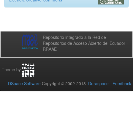
Repositorio integrado a la Red de
Repositorios de Acceso Abierto del Ecuador -
RRAAE
Theme by
DSpace Software
Copyright © 2002-2013
Duraspace
-
Feedback