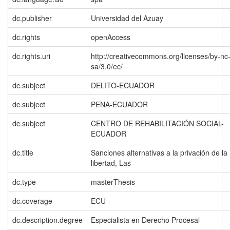
dc.publisher
Universidad del Azuay
dc.rights
openAccess
dc.rights.uri
http://creativecommons.org/licenses/by-nc
sa/3.0/ec/
dc.subject
DELITO-ECUADOR
dc.subject
PENA-ECUADOR
dc.subject
CENTRO DE REHABILITACIÓN SOCIAL-
ECUADOR
dc.title
Sanciones alternativas a la privación de la
libertad, Las
dc.type
masterThesis
dc.coverage
ECU
dc.description.degree
Especialista en Derecho Procesal