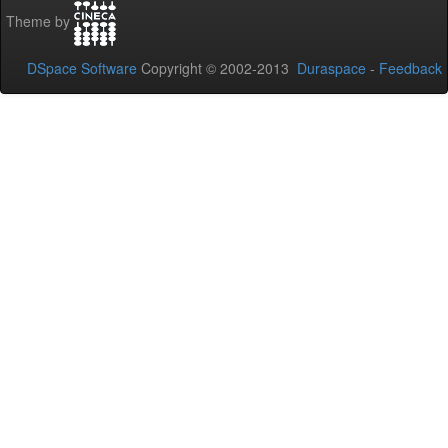
Theme by
DSpace Software
Copyright © 2002-2013
Duraspace
-
Feedback