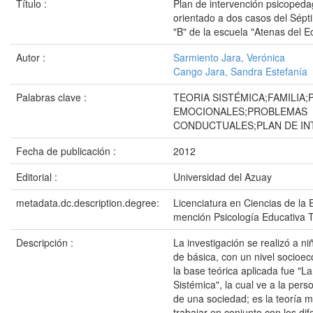
Título :
Plan de intervención psicopeda
orientado a dos casos del Sépt
"B" de la escuela "Atenas del E
Autor :
Sarmiento Jara, Verónica
Cango Jara, Sandra Estefanía
Palabras clave :
TEORIA SISTÉMICA;FAMILIA
EMOCIONALES;PROBLEMAS
CONDUCTUALES;PLAN DE IN
Fecha de publicación :
2012
Editorial :
Universidad del Azuay
metadata.dc.description.degree:
Licenciatura en Ciencias de la 
mención Psicología Educativa 
Descripción :
La investigación se realizó a n
de básica, con un nivel socioe
la base teórica aplicada fue "La
Sistémica", la cual ve a la per
de una sociedad; es la teoría 
trabajar en conjunto con los dif