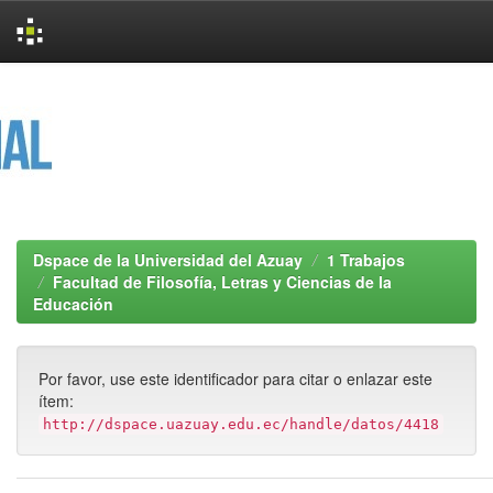
Skip
navigation
Dspace de la Universidad del Azuay
1 Trabajos
Facultad de Filosofía, Letras y Ciencias de la
Educación
Por favor, use este identificador para citar o enlazar este
ítem:
http://dspace.uazuay.edu.ec/handle/datos/4418