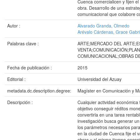
Cuenca comercialicen y fijen el 
obra. Desarrollo de una estrate
comunicacional que colabore co
Autor :
Alvarado Granda, Olmedo
Arévalo Cárdenas, Grace Gabri
Palabras clave :
ARTE;MERCADO DEL ARTE;E
VENTA;COMUNICACIÓN;PLAN
COMUNICACIONAL;OBRAS D
Fecha de publicación :
2015
Editorial :
Universidad del Azuay
metadata.dc.description.degree:
Magíster en Comunicación y Ma
Descripción :
Cualquier actividad económica
objetivo conseguir réditos mone
convertirla en una tarea rentab
investigación busca generar un 
los parámetros necesarios para 
en la ciudad de Cuenca fije el v
obras y al mismo tiempo encon