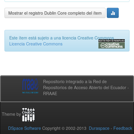
Mostrar el registro Dublin Core completo del ítem
Este ítem está sujeto a una licencia Creative Commons
Licencia Creative Commons
Repositorio integrado a la Red de
Repositorios de Acceso Abierto del Ecuador -
RRAAE
Theme by
DSpace Software
Copyright © 2002-2013
Duraspace
-
Feedback