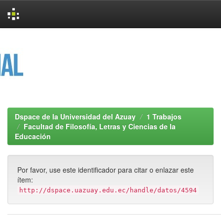
Skip
navigation
Dspace de la Universidad del Azuay
1 Trabajos
Facultad de Filosofía, Letras y Ciencias de la
Educación
Por favor, use este identificador para citar o enlazar este
ítem:
http://dspace.uazuay.edu.ec/handle/datos/4594