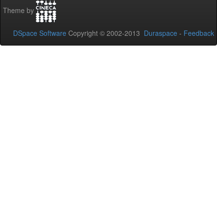
Theme by
DSpace Software
Copyright © 2002-2013
Duraspace
-
Feedback