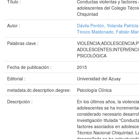
Título :
Conductas violentas y factores
adolescentes del Colegio Técni
Chiquintad
Autor :
Dávila Pontón, Yolanda Patricia
Tinoco Maldonado, Fabián Mar
Palabras clave :
VIOLENCIA;ADOLESCENCIA;
ADOLESCENTES;INTERVENC
PSICOLÓGICA
Fecha de publicación :
2015
Editorial :
Universidad del Azuay
metadata.dc.description.degree:
Psicología Clínica
Descripción :
En los últimos años, la violenci
adolescentes se ha incrementa
considerado necesario desarrol
investigación titulada “Conducta
factores asociados en adolesce
Técnico Nacional Chiquintad. La
desarrollada se ha estructurad