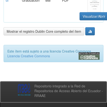
df
Graduación
MB
PDF
Visualizar/Abrir
Mostrar el registro Dublin Core completo del ítem
Este ítem está sujeto a una licencia Creative Commons
Licencia Creative Commons
Repositorio integrado a la Red de
Repositorios de Acceso Abierto del Ecuador -
RRAAE