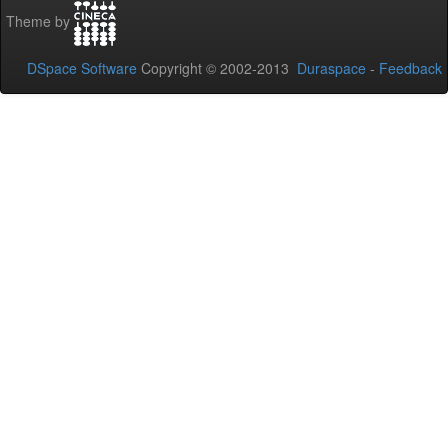
Theme by
DSpace Software
Copyright © 2002-2013
Duraspace
-
Feedback