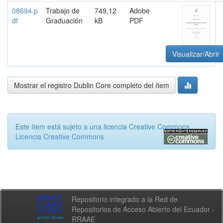
08694.p
Trabajo de
749,12
Adobe
df
Graduación
kB
PDF
Visualizar/Abrir
Mostrar el registro Dublin Core completo del ítem
Este ítem está sujeto a una licencia Creative Commons
Licencia Creative Commons
Repositorio integrado a la Red de
Repositorios de Acceso Abierto del Ecuador -
RRAAE