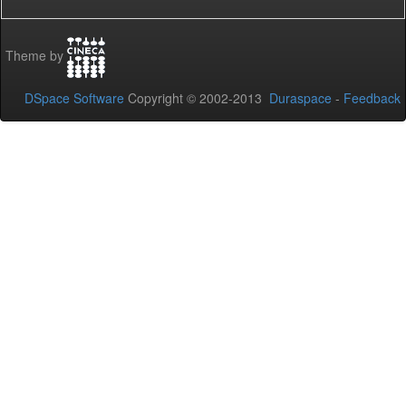
Theme by
DSpace Software
Copyright © 2002-2013
Duraspace
-
Feedback