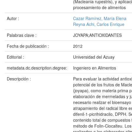
(Macleania rupestris), y aplicac
procesamiento de alimentos
Autor :
Cazar Ramírez, María Elena
Reyna Achi, Carlos Enrique
Palabras clave :
JOYAPA;ANTIOXIDANTES
Fecha de publicación :
2012
Editorial :
Universidad del Azuay
metadata.dc.description.degree:
Ingeniero en Alimentos
Descripción :
Para evaluar la actividad antiox
potencial de los frutos de Macle
(joyapa), como materia prima p
elaboración de mermeladas y j
necesario realizar el bioensayo
atrapamiento del radical libre e
difenil-1-picrihidracilo, DPPH. S
contenido total de compuestos f
método de Folin-Ciocalteu. Los 
realizados a los elaborados ali