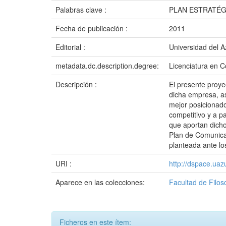
Palabras clave :
PLAN ESTRATÉG
Fecha de publicación :
2011
Editorial :
Universidad del 
metadata.dc.description.degree:
Licenciatura en C
Descripción :
El presente proye
dicha empresa, as
mejor posicionado
competitivo y a p
que aportan dicho
Plan de Comunicac
planteada ante los
URI :
http://dspace.ua
Aparece en las colecciones:
Facultad de Filos
Ficheros en este ítem: