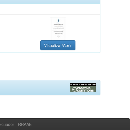
Visualizar/Abrir
l Ecuador - RRAAE