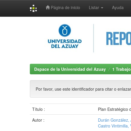
Página de inicio
Listar
Ayuda
Skip
navigation
Dspace de la Universidad del Azuay
1 Trabajo
Por favor, use este identificador para citar o enlaza
Título :
Plan Estratégico
Autor :
Durán González,
Castro Vintimilla,