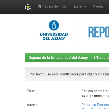
Página de inicio
Listar
Ayuda
Skip
navigation
Dspace de la Universidad del Azuay
1 Trabajo
Por favor, use este identificador para citar o enlaza
Título :
Estudio comparati
14 a 17 años del
Autor :
Pacurucu Pacuruc