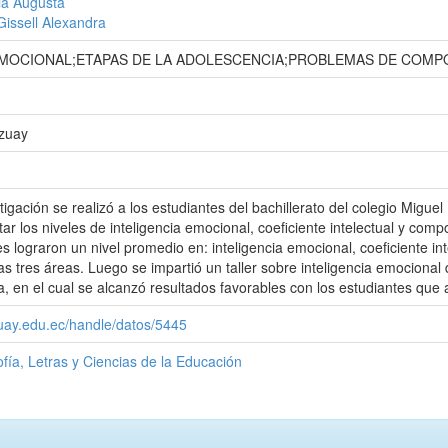
ia Augusta
Gissell Alexandra
EMOCIONAL;ETAPAS DE LA ADOLESCENCIA;PROBLEMAS DE COMP
Azuay
tigación se realizó a los estudiantes del bachillerato del colegio Migu
ctar los niveles de inteligencia emocional, coeficiente intelectual y c
es lograron un nivel promedio en: inteligencia emocional, coeficiente i
tas tres áreas. Luego se impartió un taller sobre inteligencia emocional
a, en el cual se alcanzó resultados favorables con los estudiantes que a
zuay.edu.ec/handle/datos/5445
ofía, Letras y Ciencias de la Educación