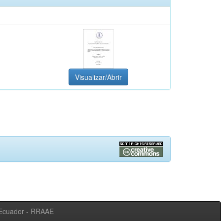
Visualizar/Abrir
l Ecuador - RRAAE