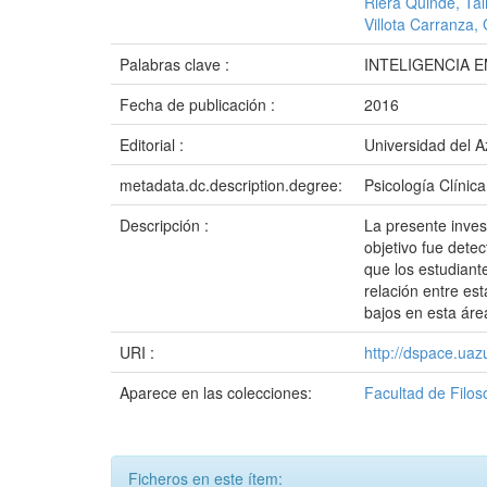
Riera Quinde, Tal
Villota Carranza, 
Palabras clave :
INTELIGENCIA 
Fecha de publicación :
2016
Editorial :
Universidad del 
metadata.dc.description.degree:
Psicología Clínica
Descripción :
La presente inves
objetivo fue dete
que los estudiant
relación entre es
bajos en esta áre
URI :
http://dspace.ua
Aparece en las colecciones:
Facultad de Filos
Ficheros en este ítem: