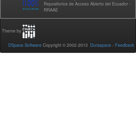
Repositorios de Acceso Abierto del Ecuador -
RRAAE
Theme by
DSpace Software
Copyright © 2002-2013
Duraspace
-
Feedback