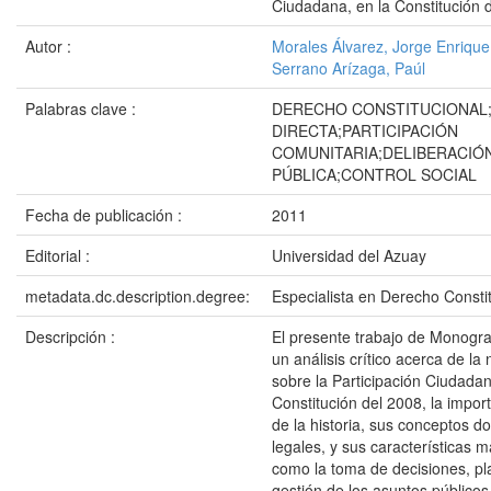
Ciudadana, en la Constitución 
Autor :
Morales Álvarez, Jorge Enrique
Serrano Arízaga, Paúl
Palabras clave :
DERECHO CONSTITUCIONAL
DIRECTA;PARTICIPACIÓN
COMUNITARIA;DELIBERACIÓ
PÚBLICA;CONTROL SOCIAL
Fecha de publicación :
2011
Editorial :
Universidad del Azuay
metadata.dc.description.degree:
Especialista en Derecho Consti
Descripción :
El presente trabajo de Monogra
un análisis crítico acerca de la
sobre la Participación Ciudadan
Constitución del 2008, la import
de la historia, sus conceptos do
legales, y sus características 
como la toma de decisiones, pla
gestión de los asuntos públicos 