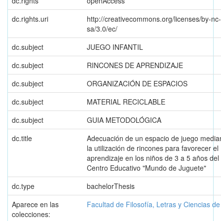
dc.rights
openAccess
dc.rights.uri
http://creativecommons.org/licenses/by-nc-
sa/3.0/ec/
dc.subject
JUEGO INFANTIL
dc.subject
RINCONES DE APRENDIZAJE
dc.subject
ORGANIZACIÓN DE ESPACIOS
dc.subject
MATERIAL RECICLABLE
dc.subject
GUIA METODOLÓGICA
dc.title
Adecuación de un espacio de juego media
la utilización de rincones para favorecer el
aprendizaje en los niños de 3 a 5 años del
Centro Educativo "Mundo de Juguete"
dc.type
bachelorThesis
Aparece en las
Facultad de Filosofía, Letras y Ciencias d
colecciones: