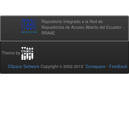
Repositorio integrado a la Red de
Repositorios de Acceso Abierto del Ecuador -
RRAAE
Theme by
DSpace Software
Copyright © 2002-2013
Duraspace
-
Feedback