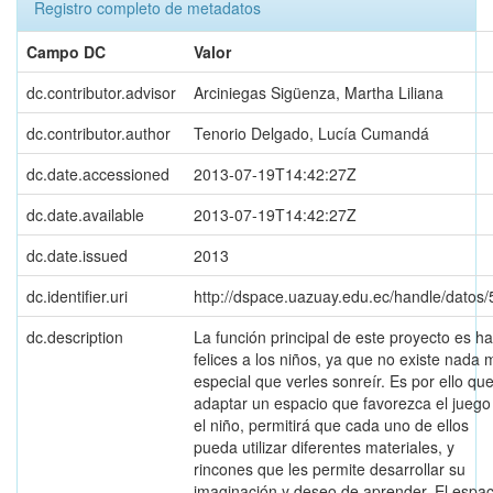
Registro completo de metadatos
Campo DC
Valor
dc.contributor.advisor
Arciniegas Sigüenza, Martha Liliana
dc.contributor.author
Tenorio Delgado, Lucía Cumandá
dc.date.accessioned
2013-07-19T14:42:27Z
dc.date.available
2013-07-19T14:42:27Z
dc.date.issued
2013
dc.identifier.uri
http://dspace.uazuay.edu.ec/handle/datos
dc.description
La función principal de este proyecto es h
felices a los niños, ya que no existe nada
especial que verles sonreír. Es por ello que
adaptar un espacio que favorezca el juego
el niño, permitirá que cada uno de ellos
pueda utilizar diferentes materiales, y
rincones que les permite desarrollar su
imaginación y deseo de aprender. El espac