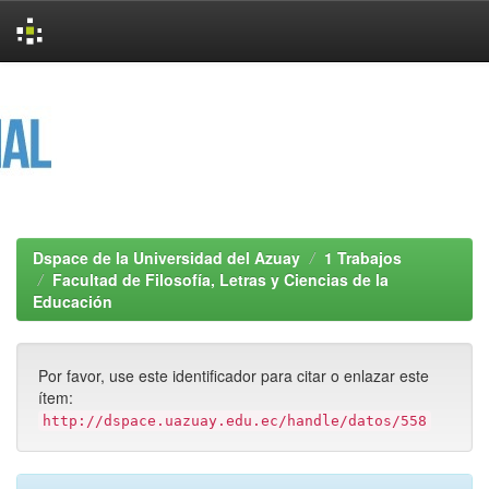
Skip
navigation
Dspace de la Universidad del Azuay
1 Trabajos
Facultad de Filosofía, Letras y Ciencias de la
Educación
Por favor, use este identificador para citar o enlazar este
ítem:
http://dspace.uazuay.edu.ec/handle/datos/558