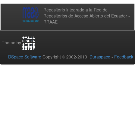
Repositorio integrado a la Red de
Repositorios de Acceso Abierto del Ecuador -
RRAAE
Theme by
DSpace Software
Copyright © 2002-2013
Duraspace
-
Feedback