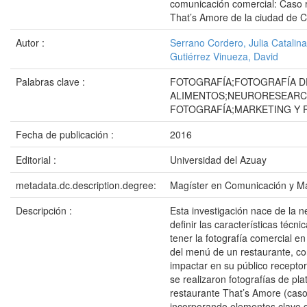
comunicación comercial: Caso 
That’s Amore de la ciudad de 
Autor :
Serrano Cordero, Julia Catalina
Gutiérrez Vinueza, David
Palabras clave :
FOTOGRAFÍA;FOTOGRAFÍA D
ALIMENTOS;NEURORESEARC
FOTOGRAFÍA;MARKETING Y 
Fecha de publicación :
2016
Editorial :
Universidad del Azuay
metadata.dc.description.degree:
Magíster en Comunicación y Ma
Descripción :
Esta investigación nace de la 
definir las características técn
tener la fotografía comercial e
del menú de un restaurante, con
impactar en su público receptor
se realizaron fotografías de pla
restaurante That’s Amore (caso
incorporando elementos clave d