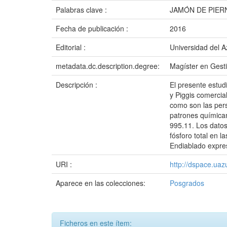
Palabras clave :
JAMÓN DE PIER
Fecha de publicación :
2016
Editorial :
Universidad del 
metadata.dc.description.degree:
Magíster en Gesti
Descripción :
El presente estud
y Piggis comercia
como son las pers
patrones químicam
995.11. Los datos
fósforo total en 
Endiablado expr
URI :
http://dspace.ua
Aparece en las colecciones:
Posgrados
Ficheros en este ítem: