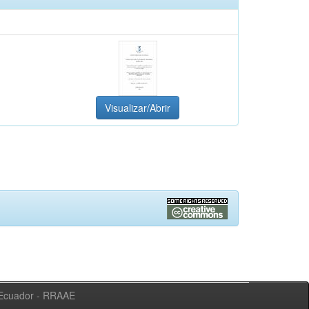
Visualizar/Abrir
l Ecuador - RRAAE