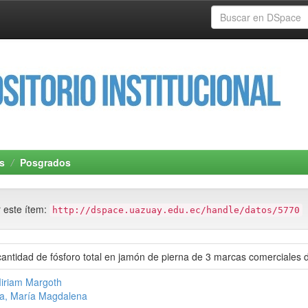
s
Posgrados
r este ítem:
http://dspace.uazuay.edu.ec/handle/datos/5770
cantidad de fósforo total en jamón de pierna de 3 marcas comerciales
Miriam Margoth
la, María Magdalena