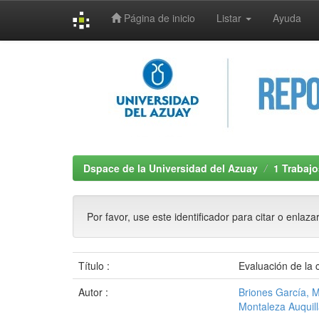
Página de inicio
Listar
Ayuda
Skip
navigation
Dspace de la Universidad del Azuay
1 Trabajo
Por favor, use este identificador para citar o enlaza
Título :
Evaluación de la 
Autor :
Briones García, 
Montaleza Auquil