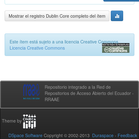
Mostrar el registro Dublin Core completo del ítem
Este ítem está sujeto a una licencia Creative Commons
Licencia Creative Commons
Repositorio integrado a la Red de
Repositorios de Acceso Abierto del Ecuador -
RRAAE
Theme by
DSpace Software
Copyright © 2002-2013
Duraspace
-
Feedback