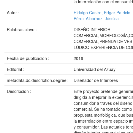
la interrelación con el consumi
Autor :
Hidalgo Castro, Edgar Patricio
Pérez Albornoz, Jéssica
Palabras clave :
DISEÑO INTERIOR
COMERCIAL;MORFOLOGÍA;
COMERCIAL;PRENDA DE VES
LÚDICO;EXPERIENCIA DE C
Fecha de publicación :
2016
Editorial :
Universidad del Azuay
metadata.dc.description.degree:
Diseñador de Interiores
Descripción :
Este proyecto pretende genera
dirigida a mejorar la experienc
consumidor a través del diseño 
comercial. Se ha tomado como
propuesta morfológica, que bu
la interrelación entre espacio in
y consumidor. Las actuales ten
diseño interior comercial se ori