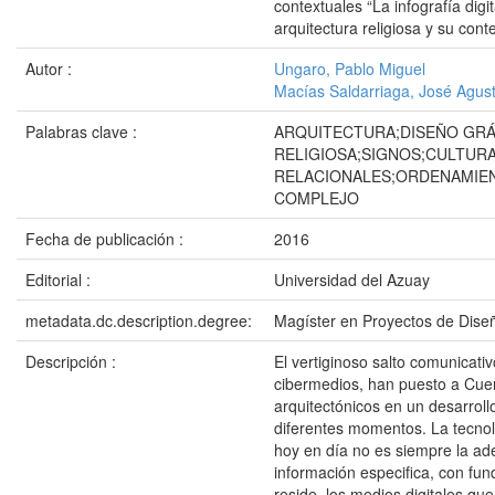
contextuales “La infografía digi
arquitectura religiosa y su con
Autor :
Ungaro, Pablo Miguel
Macías Saldarriaga, José Agust
Palabras clave :
ARQUITECTURA;DISEÑO GRÁ
RELIGIOSA;SIGNOS;CULTUR
RELACIONALES;ORDENAMIEN
COMPLEJO
Fecha de publicación :
2016
Editorial :
Universidad del Azuay
metadata.dc.description.degree:
Magíster en Proyectos de Dise
Descripción :
El vertiginoso salto comunicati
cibermedios, han puesto a Cuenc
arquitectónicos en un desarroll
diferentes momentos. La tecnol
hoy en día no es siempre la a
información especifica, con fun
reside, los medios digitales qu