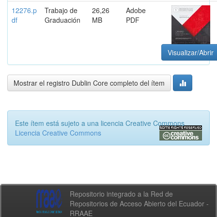
12276.p
Trabajo de
26,26
Adobe
df
Graduación
MB
PDF
Visualizar/Abrir
Mostrar el registro Dublin Core completo del ítem
Este ítem está sujeto a una licencia Creative Commons
Licencia Creative Commons
Repositorio integrado a la Red de
Repositorios de Acceso Abierto del Ecuador -
RRAAE