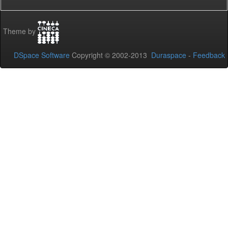
Theme by
DSpace Software
Copyright © 2002-2013
Duraspace
-
Feedback