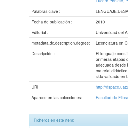
Lucero Poblete, 
Palabras clave :
LENGUAJE;DES
Fecha de publicación :
2010
Editorial :
Universidad del 
metadata.dc.description.degree:
Licenciatura en C
Descripción :
El lenguaje const
primeras etapas d
adecuada desde l
material didáctic
sido validado en 
URI :
http://dspace.ua
Aparece en las colecciones:
Facultad de Filos
Ficheros en este ítem: