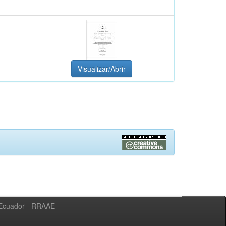
Visualizar/Abrir
l Ecuador - RRAAE