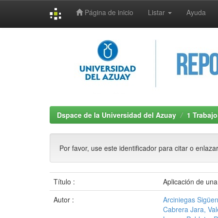
Página de inicio
Listar
Ayuda
Skip
navigation
Dspace de la Universidad del Azuay
1 Trabajo
Por favor, use este identificador para citar o enlaza
Título :
Aplicación de una
Autor :
Arciniegas Sigüen
Cabrera Jara, Val