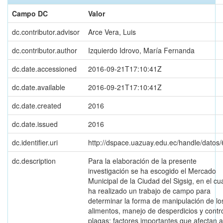
Campo DC
Valor
dc.contributor.advisor
Arce Vera, Luis
dc.contributor.author
Izquierdo Idrovo, María Fernanda
dc.date.accessioned
2016-09-21T17:10:41Z
dc.date.available
2016-09-21T17:10:41Z
dc.date.created
2016
dc.date.issued
2016
dc.identifier.uri
http://dspace.uazuay.edu.ec/handle/datos
dc.description
Para la elaboración de la presente
investigación se ha escogido el Mercado
Municipal de la Ciudad del Sigsig, en el cu
ha realizado un trabajo de campo para
determinar la forma de manipulación de lo
alimentos, manejo de desperdicios y contr
plagas; factores importantes que afectan a