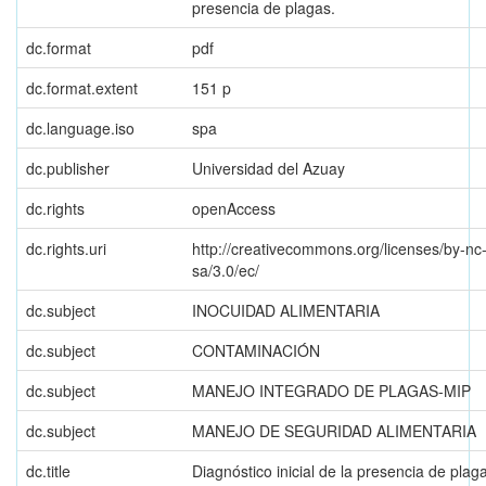
presencia de plagas.
dc.format
pdf
dc.format.extent
151 p
dc.language.iso
spa
dc.publisher
Universidad del Azuay
dc.rights
openAccess
dc.rights.uri
http://creativecommons.org/licenses/by-nc
sa/3.0/ec/
dc.subject
INOCUIDAD ALIMENTARIA
dc.subject
CONTAMINACIÓN
dc.subject
MANEJO INTEGRADO DE PLAGAS-MIP
dc.subject
MANEJO DE SEGURIDAD ALIMENTARIA
dc.title
Diagnóstico inicial de la presencia de plag