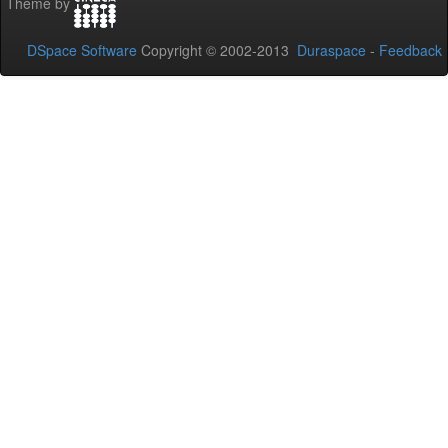
Theme by
DSpace Software
Copyright © 2002-2013
Duraspace
-
Feedback