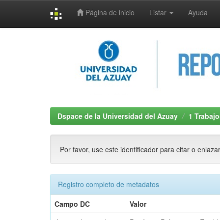
Página de inicio
Listar
Ayuda
Skip
navigation
Dspace de la Universidad del Azuay
1 Trabajo
Por favor, use este identificador para citar o enlaza
Registro completo de metadatos
Campo DC
Valor