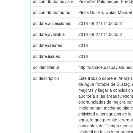
dc.contributor.advisor
Pesántez Palomeque, Fredd
dc.contributor.author
Pinos Guillén, Guido Manuel
dc.date.accessioned
2016-09-27T14:50:55Z
dc.date.available
2016-09-27T14:50:55Z
dc.date.created
2016
dc.date.issued
2016
dc.identifier.uri
http://dspace.uazuay.edu.ec
dc.description
Este trabajo sobre el Análisi
de Agua Potable de Sustag, 
mejoras y llegar a conclusio
auditoría a las áreas funcio
oportunidades de mejora para
implementan mediante planes 
criticidad a los equipos de l
agua, lo que permite jerarqui
conceptos de Tiempo medio e
historial de fallas y reparac