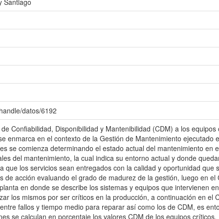
y Santiago
/handle/datos/6192
s de Confiabilidad, Disponibilidad y Mantenibilidad (CDM) a los equipos 
se enmarca en el contexto de la Gestión de Mantenimiento ejecutado en
nes se comienza determinando el estado actual del mantenimiento en el
nales del mantenimiento, la cual indica su entorno actual y donde que
 que los servicios sean entregados con la calidad y oportunidad que 
de acción evaluando el grado de madurez de la gestión, luego en el Ca
a planta en donde se describe los sistemas y equipos que intervienen e
zar los mismos por ser críticos en la producción, a continuación en el 
ntre fallos y tiempo medio para reparar así como los de CDM, es ento
iones se calculan en porcentaje los valores CDM de los equipos críticos.