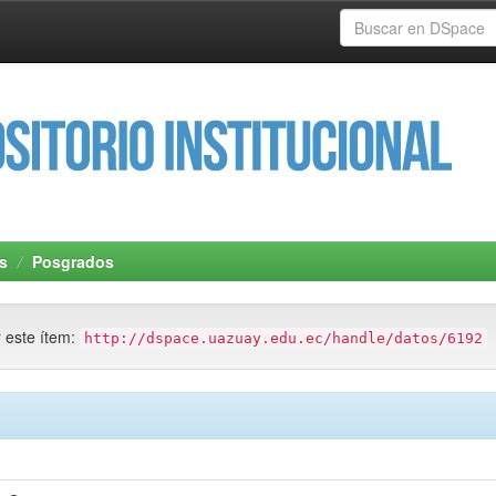
s
Posgrados
r este ítem:
http://dspace.uazuay.edu.ec/handle/datos/6192