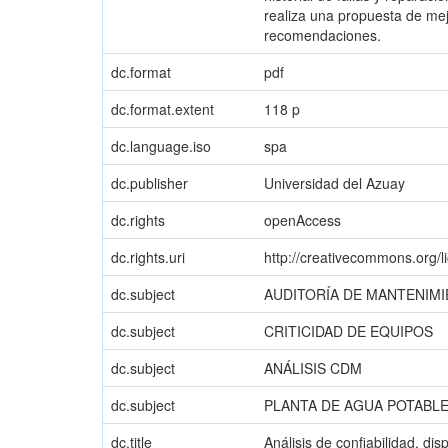
realiza una propuesta de mej
recomendaciones.
dc.format
pdf
dc.format.extent
118 p
dc.language.iso
spa
dc.publisher
Universidad del Azuay
dc.rights
openAccess
dc.rights.uri
http://creativecommons.org/l
dc.subject
AUDITORÍA DE MANTENIM
dc.subject
CRITICIDAD DE EQUIPOS
dc.subject
ANÁLISIS CDM
dc.subject
PLANTA DE AGUA POTABL
dc.title
Análisis de confiabilidad, di