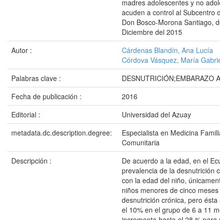
madres adolescentes y no adol
acuden a control al Subcentro d
Don Bosco-Morona Santiago, d
Diciembre del 2015
Autor :
Cárdenas Blandín, Ana Lucía
Córdova Vásquez, María Gabri
Palabras clave :
DESNUTRICIÓN;EMBARAZO 
Fecha de publicación :
2016
Editorial :
Universidad del Azuay
metadata.dc.description.degree:
Especialista en Medicina Famili
Comunitaria
Descripción :
De acuerdo a la edad, en el Ec
prevalencia de la desnutrición
con la edad del niño, únicamen
niños menores de cinco meses 
desnutrición crónica, pero ésta 
el 10% en el grupo de 6 a 11 m
incrementa hasta el 28 % para 