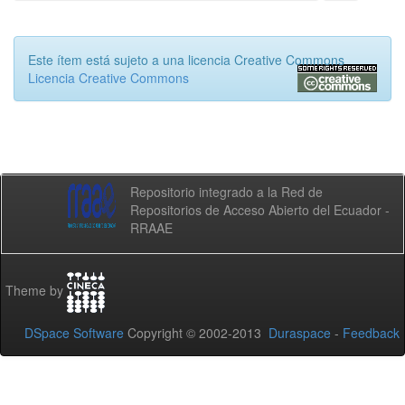
Este ítem está sujeto a una licencia Creative Commons
Licencia Creative Commons
Repositorio integrado a la Red de
Repositorios de Acceso Abierto del Ecuador -
RRAAE
Theme by
DSpace Software
Copyright © 2002-2013
Duraspace
-
Feedback