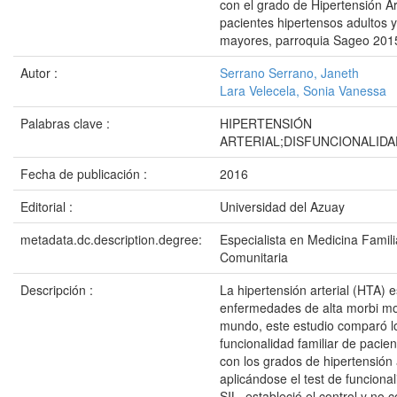
con el grado de Hipertensión Ar
pacientes hipertensos adultos y
mayores, parroquia Sageo 201
Autor :
Serrano Serrano, Janeth
Lara Velecela, Sonia Vanessa
Palabras clave :
HIPERTENSIÓN
ARTERIAL;DISFUNCIONALIDA
Fecha de publicación :
2016
Editorial :
Universidad del Azuay
metadata.dc.description.degree:
Especialista en Medicina Famili
Comunitaria
Descripción :
La hipertensión arterial (HTA) 
enfermedades de alta morbi mor
mundo, este estudio comparó lo
funcionalidad familiar de pacie
con los grados de hipertensión a
aplicándose el test de funcional
SIL, estableció el control y no 