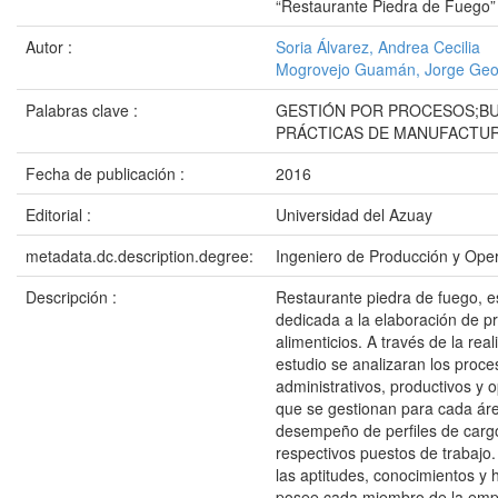
“Restaurante Piedra de Fuego”
Autor :
Soria Álvarez, Andrea Cecilia
Mogrovejo Guamán, Jorge Ge
Palabras clave :
GESTIÓN POR PROCESOS;B
PRÁCTICAS DE MANUFACTUR
Fecha de publicación :
2016
Editorial :
Universidad del Azuay
metadata.dc.description.degree:
Ingeniero de Producción y Ope
Descripción :
Restaurante piedra de fuego, 
dedicada a la elaboración de p
alimenticios. A través de la real
estudio se analizaran los proce
administrativos, productivos y 
que se gestionan para cada áre
desempeño de perfiles de carg
respectivos puestos de trabajo.
las aptitudes, conocimientos y 
posee cada miembro de la empr