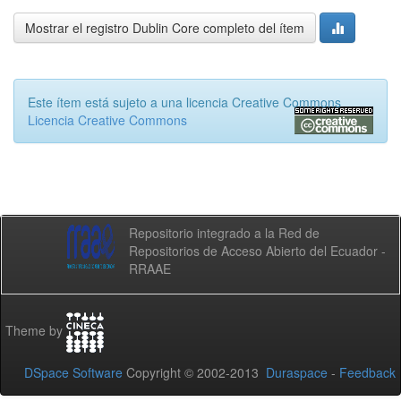
Mostrar el registro Dublin Core completo del ítem
Este ítem está sujeto a una licencia Creative Commons
Licencia Creative Commons
Repositorio integrado a la Red de
Repositorios de Acceso Abierto del Ecuador -
RRAAE
Theme by
DSpace Software
Copyright © 2002-2013
Duraspace
-
Feedback