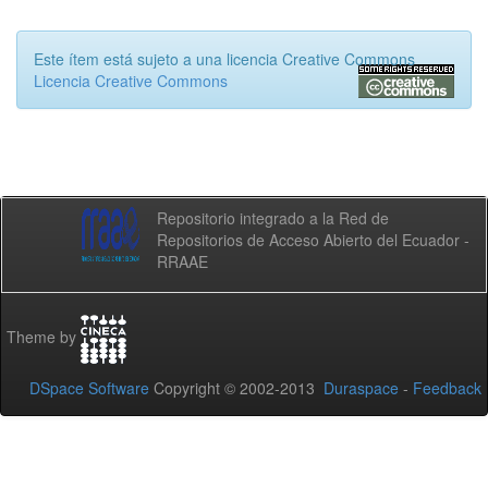
Este ítem está sujeto a una licencia Creative Commons
Licencia Creative Commons
Repositorio integrado a la Red de
Repositorios de Acceso Abierto del Ecuador -
RRAAE
Theme by
DSpace Software
Copyright © 2002-2013
Duraspace
-
Feedback