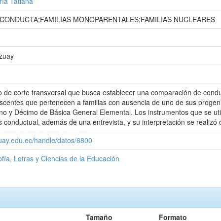
ría Tatiana
CONDUCTA;FAMILIAS MONOPARENTALES;FAMILIAS NUCLEARES
Azuay
o de corte transversal que busca establecer una comparación de condu
scentes que pertenecen a familias con ausencia de uno de sus progeni
o y Décimo de Básica General Elemental. Los instrumentos que se util
is conductual, además de una entrevista, y su interpretación se realizó 
zuay.edu.ec/handle/datos/6800
ofía, Letras y Ciencias de la Educación
Tamaño
Formato