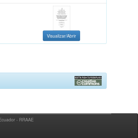
Visualizar/Abrir
l Ecuador - RRAAE