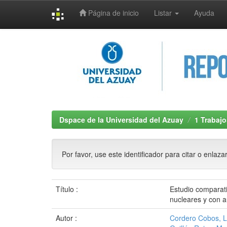
Página de inicio
Listar
Ayuda
Skip
navigation
Dspace de la Universidad del Azuay
1 Trabajo
Por favor, use este identificador para citar o enlaza
Título :
Estudio comparati
nucleares y con a
Autor :
Cordero Cobos, Lu