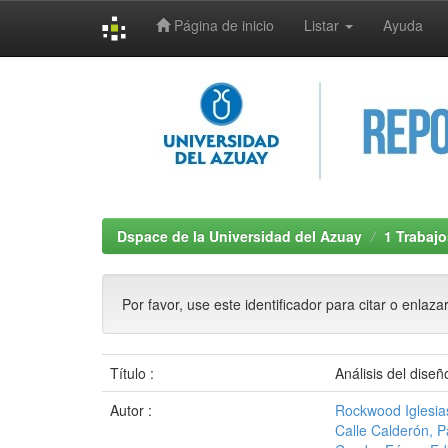
Página de inicio
Listar
Ayuda
Skip
navigation
Dspace de la Universidad del Azuay
1 Trabajo
Por favor, use este identificador para citar o enlaza
Título :
Análisis del diseñ
Autor :
Rockwood Iglesia
Calle Calderón, 