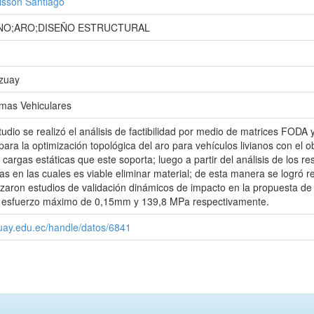
isson Santiago
ANO;ARO;DISEÑO ESTRUCTURAL
Azuay
emas Vehiculares
tudio se realizó el análisis de factibilidad por medio de matrices F
ara la optimización topológica del aro para vehículos livianos con el ob
 cargas estáticas que este soporta; luego a partir del análisis de los 
nas en las cuales es viable eliminar material; de esta manera se logró
izaron estudios de validación dinámicos de impacto en la propuesta d
 esfuerzo máximo de 0,15mm y 139,8 MPa respectivamente.
zuay.edu.ec/handle/datos/6841