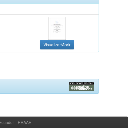
Visualizar/Abrir
l Ecuador - RRAAE