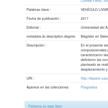
Cumbe Fárez, Ed
Palabras clave :
VEHÍCULO LIVI
Fecha de publicación :
2017
Editorial :
Universidad del 
metadata.dc.description.degree:
Magíster en Sist
Descripción :
En el presente es
computacionales p
caracterizaron las
definieron las zo
planteado se real
desplazamiento y
URI :
http://dspace.ua
Aparece en las colecciones:
Posgrados
Ficheros en este ítem: