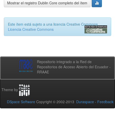
Mostrar el registro Dublin Core completo del ítem
Este ítem está sujeto a una licencia Creative Commons
Licencia Creative Commons
Repositorio integrado a la Red de
Repositorios de Acceso Abierto del Ecuador -
RRAAE
Theme by
DSpace Software
Copyright © 2002-2013
Duraspace
-
Feedback