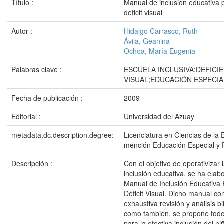
Título :
Manual de inclusión educativa 
déficit visual
Autor :
Hidalgo Carrasco, Ruth
Ávila, Geanina
Ochoa, María Eugenia
Palabras clave :
ESCUELA INCLUSIVA;DEFICIE
VISUAL;EDUCACIÓN ESPECIA
Fecha de publicación :
2009
Editorial :
Universidad del Azuay
metadata.dc.description.degree:
Licenciatura en Ciencias de la 
mención Educación Especial y 
Descripción :
Con el objetivo de operativizar l
inclusión educativa, se ha elab
Manual de Inclusión Educativa
Déficit Visual. Dicho manual co
exhaustiva revisión y análisis bi
como también, se propone tod
para la efectiva inclusión del n