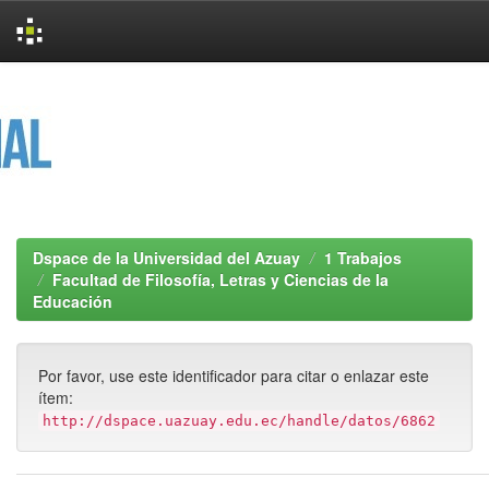
Skip
navigation
Dspace de la Universidad del Azuay
1 Trabajos
Facultad de Filosofía, Letras y Ciencias de la
Educación
Por favor, use este identificador para citar o enlazar este
ítem:
http://dspace.uazuay.edu.ec/handle/datos/6862