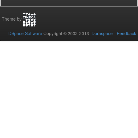
Theme by
DSpace Software
Copyright © 2002-2013
Duraspace
-
Feedback