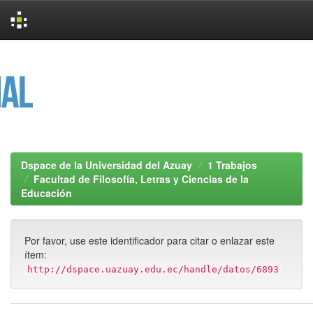
Skip
navigation
Dspace de la Universidad del Azuay
1 Trabajos
Facultad de Filosofía, Letras y Ciencias de la
Educación
Por favor, use este identificador para citar o enlazar este
ítem:
http://dspace.uazuay.edu.ec/handle/datos/6893