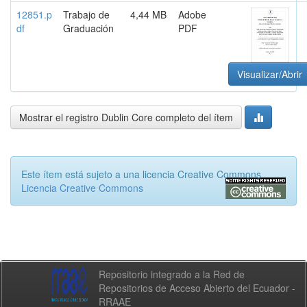
12851.p
Trabajo de
4,44 MB
Adobe
df
Graduación
PDF
Visualizar/Abrir
Mostrar el registro Dublin Core completo del ítem
Este ítem está sujeto a una licencia Creative Commons
Licencia Creative Commons
Repositorio integrado a la Red de
Repositorios de Acceso Abierto del Ecuador -
RRAAE