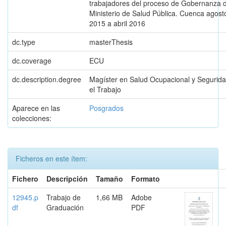
trabajadores del proceso de Gobernanza d
Ministerio de Salud Pública. Cuenca agost
2015 a abril 2016
dc.type
masterThesis
dc.coverage
ECU
dc.description.degree
Magíster en Salud Ocupacional y Segurid
el Trabajo
Aparece en las
Posgrados
colecciones:
Ficheros en este ítem:
Fichero
Descripción
Tamaño
Formato
12945.p
Trabajo de
1,66 MB
Adobe
df
Graduación
PDF