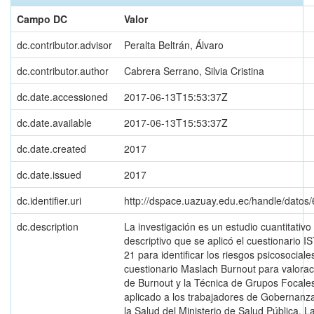
Campo DC
Valor
dc.contributor.advisor
Peralta Beltrán, Álvaro
dc.contributor.author
Cabrera Serrano, Silvia Cristina
dc.date.accessioned
2017-06-13T15:53:37Z
dc.date.available
2017-06-13T15:53:37Z
dc.date.created
2017
dc.date.issued
2017
dc.identifier.uri
http://dspace.uazuay.edu.ec/handle/datos
dc.description
La investigación es un estudio cuantitativo
descriptivo que se aplicó el cuestionario I
21 para identificar los riesgos psicosociale
cuestionario Maslach Burnout para valorac
de Burnout y la Técnica de Grupos Focale
aplicado a los trabajadores de Gobernanz
la Salud del Ministerio de Salud Pública. L