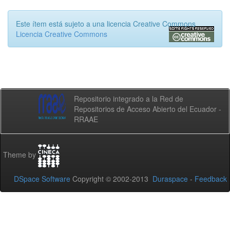
Este ítem está sujeto a una licencia Creative Commons
Licencia Creative Commons
Repositorio integrado a la Red de
Repositorios de Acceso Abierto del Ecuador -
RRAAE
Theme by
DSpace Software
Copyright © 2002-2013
Duraspace
-
Feedback