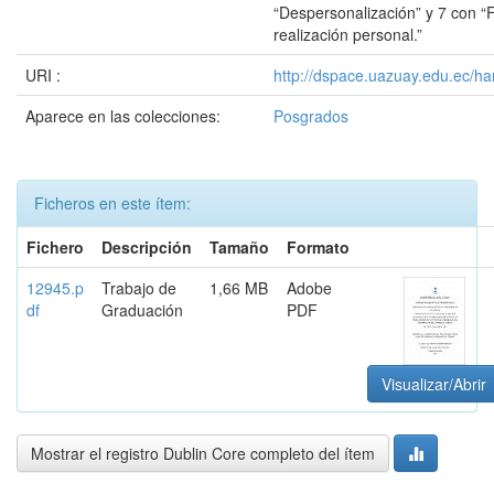
“Despersonalización” y 7 con “F
realización personal.”
URI :
http://dspace.uazuay.edu.ec/ha
Aparece en las colecciones:
Posgrados
Ficheros en este ítem:
Fichero
Descripción
Tamaño
Formato
12945.p
Trabajo de
1,66 MB
Adobe
df
Graduación
PDF
Visualizar/Abrir
Mostrar el registro Dublin Core completo del ítem