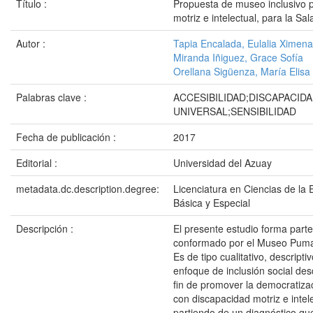
Título :
Propuesta de museo inclusivo 
motriz e intelectual, para la 
Autor :
Tapia Encalada, Eulalia Ximena
Miranda Iñiguez, Grace Sofía
Orellana Sigüenza, María Elisa
Palabras clave :
ACCESIBILIDAD;DISCAPACID
UNIVERSAL;SENSIBILIDAD
Fecha de publicación :
2017
Editorial :
Universidad del Azuay
metadata.dc.description.degree:
Licenciatura en Ciencias de la
Básica y Especial
Descripción :
El presente estudio forma parte
conformado por el Museo Pumap
Es de tipo cualitativo, descript
enfoque de inclusión social des
fin de promover la democratizac
con discapacidad motriz e intel
partiendo de un diagnóstico qu