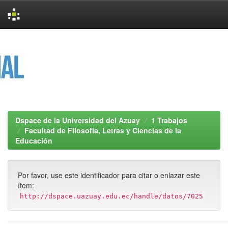
Skip
navigation
Dspace de la Universidad del Azuay
1 Trabajos
Facultad de Filosofía, Letras y Ciencias de la
Educación
Por favor, use este identificador para citar o enlazar este
ítem:
http://dspace.uazuay.edu.ec/handle/datos/7025