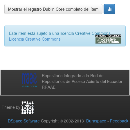
Mostrar el registro Dublin Core completo del ítem
Este ítem está sujeto a una licencia Creative Commons
Licencia Creative Commons
Repositorio integrado a la Red de
Repositorios de Acceso Abierto del Ecuador -
RRAAE
Theme by
DSpace Software
Copyright © 2002-2013
Duraspace
-
Feedback