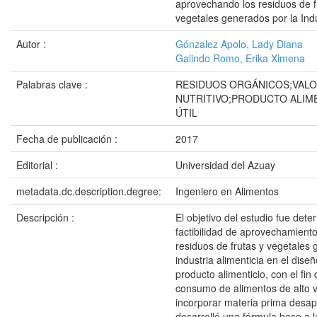
aprovechando los residuos de f
vegetales generados por la Indu
Autor :
Gónzalez Apolo, Lady Diana
Galindo Romo, Erika Ximena
Palabras clave :
RESIDUOS ORGÁNICOS;VAL
NUTRITIVO;PRODUCTO ALIME
ÚTIL
Fecha de publicación :
2017
Editorial :
Universidad del Azuay
metadata.dc.description.degree:
Ingeniero en Alimentos
Descripción :
El objetivo del estudio fue dete
factibilidad de aprovechamiento
residuos de frutas y vegetales
industria alimenticia en el dise
producto alimenticio, con el fin
consumo de alimentos de alto va
incorporar materia prima desa
desarrolló una fórmula base a l